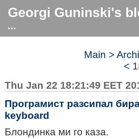
Georgi Guninski's b
...
Main
>
Arch
<
1
Thu Jan 22 18:21:49 EET 20
Програмист разсипал бира /
keyboard
Блондинка ми го каза.